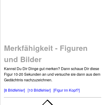
Mathematik
Physik
Chemie
Spiel & Sport
Dies & Das
Geschichte
Merkfähigkeit - Figuren
Deutsch: Grammatik & Co
Figuren- & Bilderrätsel
und Bilder
Informationen
Kannst Du Dir Dinge gut merken? Dann schaue Dir diese
Impressum / Kontakt
Figur 10-20 Sekunden an und versuche sie dann aus dem
Links und Rechts
Gedächtnis nachzuzeichnen.
Sitemap
[8 Bildfehler]
[10 Bildfehler]
[Figur im Kopf?]
Startseite
©www.quizfragen4kids.de