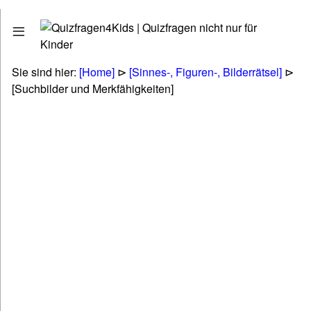
Quizfragen
Stadt - Land - Fluss
Erdkunde - Geographie
Sie sind hier:
[Home]
⊳
[Sinnes-, Figuren-, Bilderrätsel]
⊳
Tiere - Pflanzen - Natur
[Suchbilder und Merkfähigkeiten]
Biologie
Kunst - Literatur - Musik
Politik & Gesellschaft & Personen
Technik & Energie & Verkehr
Gesundheit & Naturheilkunde
Wirtschaft & Finanzen
Betriebswirtschaft (BWL & VWL)
Lifestyle & Freizeit & Hobby
Religionen & Ethik & Mythologie
Rätsel & Scherzfragen
Wissenschaft & Fremdwörter