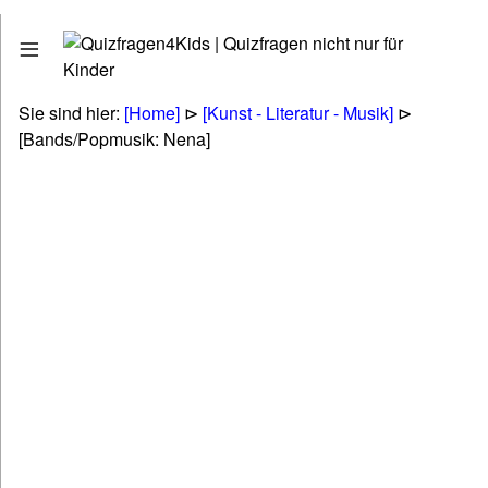
Quizfragen
Stadt - Land - Fluss
Erdkunde - Geographie
Sie sind hier:
[Home]
⊳
[Kunst - Literatur - Musik]
⊳
Tiere - Pflanzen - Natur
[Bands/Popmusik: Nena]
Biologie
Kunst - Literatur - Musik
Politik & Gesellschaft & Personen
Technik & Energie & Verkehr
Gesundheit & Naturheilkunde
Wirtschaft & Finanzen
Betriebswirtschaft (BWL & VWL)
Lifestyle & Freizeit & Hobby
Religionen & Ethik & Mythologie
Rätsel & Scherzfragen
Wissenschaft & Fremdwörter