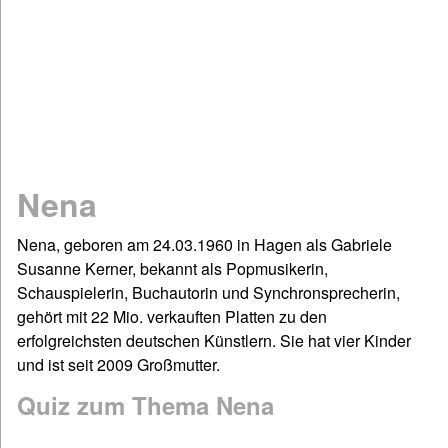
Mathematik
Physik
Chemie
Spiel & Sport
Dies & Das
Geschichte
Nena
Deutsch: Grammatik & Co
Figuren- & Bilderrätsel
Nena, geboren am 24.03.1960 in Hagen als Gabriele
Susanne Kerner, bekannt als Popmusikerin,
Informationen
Schauspielerin, Buchautorin und Synchronsprecherin,
Impressum / Kontakt
gehört mit 22 Mio. verkauften Platten zu den
Links und Rechts
erfolgreichsten deutschen Künstlern. Sie hat vier Kinder
und ist seit 2009 Großmutter.
Sitemap
Startseite
Quiz zum Thema Nena
©www.quizfragen4kids.de