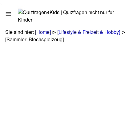
Quizfragen
Stadt - Land - Fluss
Erdkunde - Geographie
Sie sind hier:
[Home]
⊳
[Lifestyle & Freizeit & Hobby]
⊳
Tiere - Pflanzen - Natur
[Sammler: Blechspielzeug]
Biologie
Kunst - Literatur - Musik
Politik & Gesellschaft & Personen
Technik & Energie & Verkehr
Gesundheit & Naturheilkunde
Wirtschaft & Finanzen
Betriebswirtschaft (BWL & VWL)
Lifestyle & Freizeit & Hobby
Religionen & Ethik & Mythologie
Rätsel & Scherzfragen
Wissenschaft & Fremdwörter