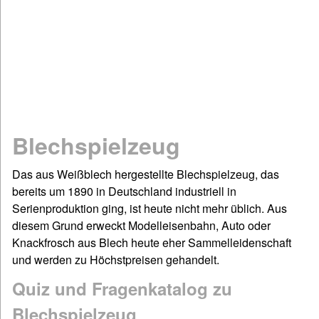
Mathematik
Physik
Chemie
Spiel & Sport
Dies & Das
Geschichte
Blechspielzeug
Deutsch: Grammatik & Co
Figuren- & Bilderrätsel
Das aus Weißblech hergestellte Blechspielzeug, das
bereits um 1890 in Deutschland industriell in
Informationen
Serienproduktion ging, ist heute nicht mehr üblich. Aus
Impressum / Kontakt
diesem Grund erweckt Modelleisenbahn, Auto oder
Links und Rechts
Knackfrosch aus Blech heute eher Sammelleidenschaft
und werden zu Höchstpreisen gehandelt.
Sitemap
Startseite
Quiz und Fragenkatalog zu
©www.quizfragen4kids.de
Blechspielzeug