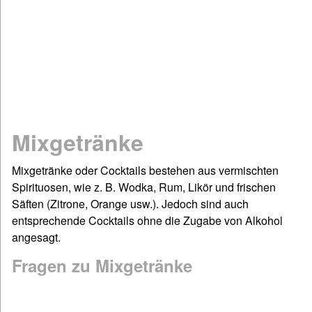
Mathematik
Physik
Chemie
Spiel & Sport
Dies & Das
Geschichte
Mixgetränke
Deutsch: Grammatik & Co
Figuren- & Bilderrätsel
Mixgetränke oder Cocktails bestehen aus vermischten
Spirituosen, wie z. B. Wodka, Rum, Likör und frischen
Informationen
Säften (Zitrone, Orange usw.). Jedoch sind auch
Impressum / Kontakt
entsprechende Cocktails ohne die Zugabe von Alkohol
Links und Rechts
angesagt.
Sitemap
Fragen zu Mixgetränke
Startseite
©www.quizfragen4kids.de