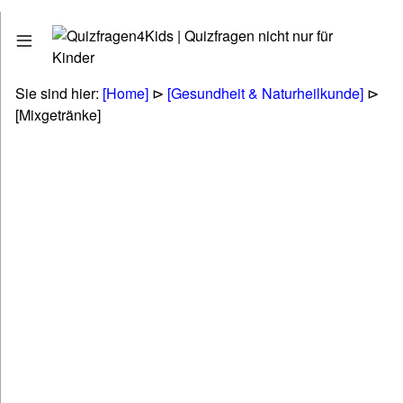
Quizfragen
Stadt - Land - Fluss
Erdkunde - Geographie
Sie sind hier:
[Home]
⊳
[Gesundheit & Naturheilkunde]
⊳
Tiere - Pflanzen - Natur
[Mixgetränke]
Biologie
Kunst - Literatur - Musik
Politik & Gesellschaft & Personen
Technik & Energie & Verkehr
Gesundheit & Naturheilkunde
Wirtschaft & Finanzen
Betriebswirtschaft (BWL & VWL)
Lifestyle & Freizeit & Hobby
Religionen & Ethik & Mythologie
Rätsel & Scherzfragen
Wissenschaft & Fremdwörter