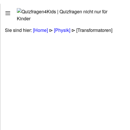
Quizfragen
Stadt - Land - Fluss
Erdkunde - Geographie
Sie sind hier:
[Home]
⊳
[Physik]
⊳ [Transformatoren]
Tiere - Pflanzen - Natur
Biologie
Kunst - Literatur - Musik
Politik & Gesellschaft & Personen
Technik & Energie & Verkehr
Gesundheit & Naturheilkunde
Wirtschaft & Finanzen
Betriebswirtschaft (BWL & VWL)
Lifestyle & Freizeit & Hobby
Religionen & Ethik & Mythologie
Rätsel & Scherzfragen
Wissenschaft & Fremdwörter