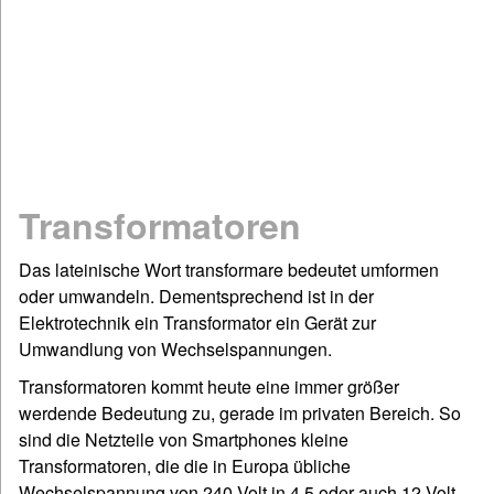
Mathematik
Physik
Chemie
Spiel & Sport
Dies & Das
Geschichte
Transformatoren
Deutsch: Grammatik & Co
Figuren- & Bilderrätsel
Das lateinische Wort transformare bedeutet umformen
oder umwandeln. Dementsprechend ist in der
Informationen
Elektrotechnik ein Transformator ein Gerät zur
Impressum / Kontakt
Umwandlung von Wechselspannungen.
Links und Rechts
Transformatoren kommt heute eine immer größer
Sitemap
werdende Bedeutung zu, gerade im privaten Bereich. So
Startseite
sind die Netzteile von Smartphones kleine
©www.quizfragen4kids.de
Transformatoren, die die in Europa übliche
Wechselspannung von 240 Volt in 4,5 oder auch 12 Volt