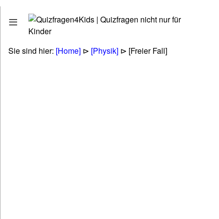
Quizfragen
Stadt - Land - Fluss
Erdkunde - Geographie
Sie sind hier:
[Home]
⊳
[Physik]
⊳ [Freier Fall]
Tiere - Pflanzen - Natur
Biologie
Kunst - Literatur - Musik
Politik & Gesellschaft & Personen
Technik & Energie & Verkehr
Gesundheit & Naturheilkunde
Wirtschaft & Finanzen
Betriebswirtschaft (BWL & VWL)
Lifestyle & Freizeit & Hobby
Religionen & Ethik & Mythologie
Rätsel & Scherzfragen
Wissenschaft & Fremdwörter