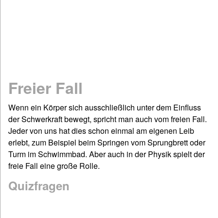
Mathematik
Physik
Chemie
Spiel & Sport
Dies & Das
Freier Fall
Geschichte
Deutsch: Grammatik & Co
Wenn ein Körper sich ausschließlich unter dem Einfluss
Figuren- & Bilderrätsel
der Schwerkraft bewegt, spricht man auch vom freien Fall.
Jeder von uns hat dies schon einmal am eigenen Leib
Informationen
erlebt, zum Beispiel beim Springen vom Sprungbrett oder
Impressum / Kontakt
Turm im Schwimmbad. Aber auch in der Physik spielt der
Links und Rechts
freie Fall eine große Rolle.
Sitemap
Quizfragen
Startseite
©www.quizfragen4kids.de