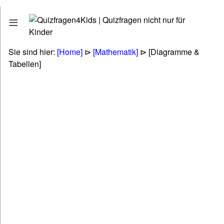
Quizfragen
Stadt - Land - Fluss
Erdkunde - Geographie
Sie sind hier:
[Home]
⊳
[Mathematik]
⊳ [Diagramme &
Tiere - Pflanzen - Natur
Tabellen]
Biologie
Kunst - Literatur - Musik
Politik & Gesellschaft & Personen
Technik & Energie & Verkehr
Gesundheit & Naturheilkunde
Wirtschaft & Finanzen
Betriebswirtschaft (BWL & VWL)
Lifestyle & Freizeit & Hobby
Religionen & Ethik & Mythologie
Rätsel & Scherzfragen
Wissenschaft & Fremdwörter