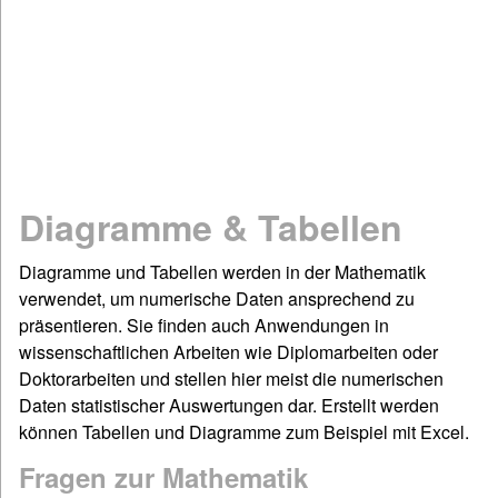
Mathematik
Physik
Chemie
Spiel & Sport
Dies & Das
Geschichte
Diagramme & Tabellen
Deutsch: Grammatik & Co
Figuren- & Bilderrätsel
Diagramme und Tabellen werden in der Mathematik
verwendet, um numerische Daten ansprechend zu
Informationen
präsentieren. Sie finden auch Anwendungen in
Impressum / Kontakt
wissenschaftlichen Arbeiten wie Diplomarbeiten oder
Links und Rechts
Doktorarbeiten und stellen hier meist die numerischen
Daten statistischer Auswertungen dar. Erstellt werden
Sitemap
können Tabellen und Diagramme zum Beispiel mit Excel.
Startseite
©www.quizfragen4kids.de
Fragen zur Mathematik