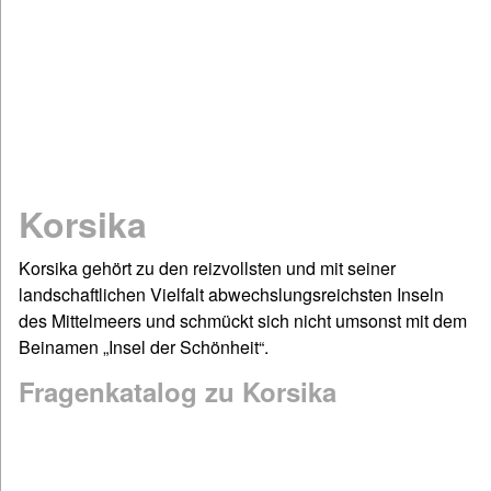
Mathematik
Physik
Chemie
Spiel & Sport
Dies & Das
Geschichte
Korsika
Deutsch: Grammatik & Co
Figuren- & Bilderrätsel
Korsika gehört zu den reizvollsten und mit seiner
landschaftlichen Vielfalt abwechslungsreichsten Inseln
Informationen
des Mittelmeers und schmückt sich nicht umsonst mit dem
Impressum / Kontakt
Beinamen „Insel der Schönheit“.
Links und Rechts
Fragenkatalog zu Korsika
Sitemap
Startseite
©www.quizfragen4kids.de