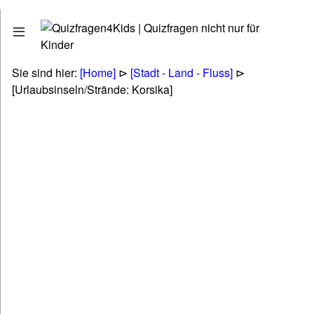
Quizfragen
Stadt - Land - Fluss
Erdkunde - Geographie
Sie sind hier:
[Home]
⊳
[Stadt - Land - Fluss]
⊳
Tiere - Pflanzen - Natur
[Urlaubsinseln/Strände: Korsika]
Biologie
Kunst - Literatur - Musik
Politik & Gesellschaft & Personen
Technik & Energie & Verkehr
Gesundheit & Naturheilkunde
Wirtschaft & Finanzen
Betriebswirtschaft (BWL & VWL)
Lifestyle & Freizeit & Hobby
Religionen & Ethik & Mythologie
Rätsel & Scherzfragen
Wissenschaft & Fremdwörter