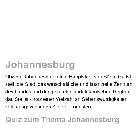
Mathematik
Physik
Chemie
Spiel & Sport
Dies & Das
Geschichte
Johannesburg
Deutsch: Grammatik & Co
Figuren- & Bilderrätsel
Obwohl Johannesburg nicht Hauptstadt von Südafrika ist,
stellt die Stadt das wirtschaftliche und finanzielle Zentrum
Informationen
des Landes und der gesamten südafrikanischen Region
Impressum / Kontakt
dar. Sie ist - trotz einer Vielzahl an Sehenswürdigkeiten
Links und Rechts
kein ausgewiesenes Ziel der Touristen.
Sitemap
Quiz zum Thema Johannesburg
Startseite
©www.quizfragen4kids.de