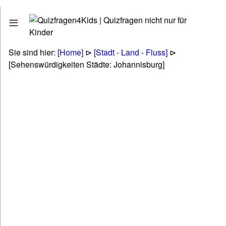
Quizfragen
Stadt - Land - Fluss
Erdkunde - Geographie
Sie sind hier:
[Home]
⊳
[Stadt - Land - Fluss]
⊳
Tiere - Pflanzen - Natur
[Sehenswürdigkeiten Städte: Johannisburg]
Biologie
Kunst - Literatur - Musik
Politik & Gesellschaft & Personen
Technik & Energie & Verkehr
Gesundheit & Naturheilkunde
Wirtschaft & Finanzen
Betriebswirtschaft (BWL & VWL)
Lifestyle & Freizeit & Hobby
Religionen & Ethik & Mythologie
Rätsel & Scherzfragen
Wissenschaft & Fremdwörter