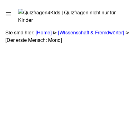
Quizfragen
Stadt - Land - Fluss
Erdkunde - Geographie
Sie sind hier:
[Home]
⊳
[Wissenschaft & Fremdwörter]
⊳
Tiere - Pflanzen - Natur
[Der erste Mensch: Mond]
Biologie
Kunst - Literatur - Musik
Politik & Gesellschaft & Personen
Technik & Energie & Verkehr
Gesundheit & Naturheilkunde
Wirtschaft & Finanzen
Betriebswirtschaft (BWL & VWL)
Lifestyle & Freizeit & Hobby
Religionen & Ethik & Mythologie
Rätsel & Scherzfragen
Wissenschaft & Fremdwörter