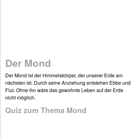
Mathematik
Physik
Chemie
Spiel & Sport
Dies & Das
Geschichte
Der Mond
Deutsch: Grammatik & Co
Figuren- & Bilderrätsel
Der Mond ist der Himmelskörper, der unserer Erde am
nächsten ist. Durch seine Anziehung entstehen Ebbe und
Informationen
Flut. Ohne ihn wäre das gewohnte Leben auf der Erde
Impressum / Kontakt
nicht möglich.
Links und Rechts
Quiz zum Thema Mond
Sitemap
Startseite
©www.quizfragen4kids.de