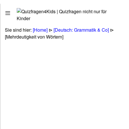
Quizfragen
Stadt - Land - Fluss
Erdkunde - Geographie
Sie sind hier:
[Home]
⊳
[Deutsch: Grammatik & Co]
⊳
Tiere - Pflanzen - Natur
[Mehrdeutigkeit von Wörtern]
Biologie
Kunst - Literatur - Musik
Politik & Gesellschaft & Personen
Technik & Energie & Verkehr
Gesundheit & Naturheilkunde
Wirtschaft & Finanzen
Betriebswirtschaft (BWL & VWL)
Lifestyle & Freizeit & Hobby
Religionen & Ethik & Mythologie
Rätsel & Scherzfragen
Wissenschaft & Fremdwörter