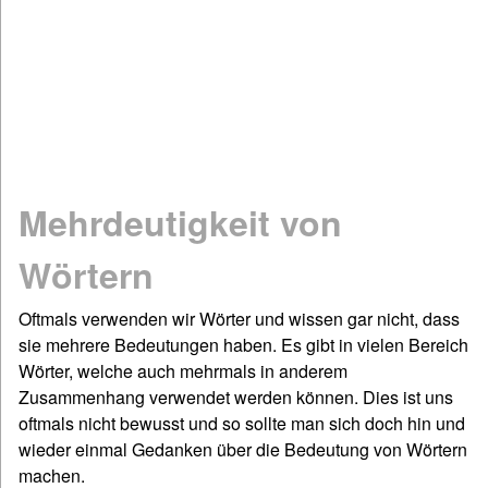
Mathematik
Physik
Chemie
Spiel & Sport
Dies & Das
Geschichte
Mehrdeutigkeit von
Deutsch: Grammatik & Co
Figuren- & Bilderrätsel
Wörtern
Informationen
Oftmals verwenden wir Wörter und wissen gar nicht, dass
Impressum / Kontakt
sie mehrere Bedeutungen haben. Es gibt in vielen Bereich
Links und Rechts
Wörter, welche auch mehrmals in anderem
Zusammenhang verwendet werden können. Dies ist uns
Sitemap
oftmals nicht bewusst und so sollte man sich doch hin und
Startseite
wieder einmal Gedanken über die Bedeutung von Wörtern
©www.quizfragen4kids.de
machen.