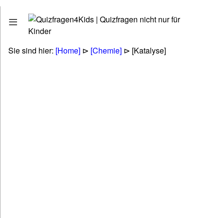
Quizfragen
Stadt - Land - Fluss
Erdkunde - Geographie
Sie sind hier:
[Home]
⊳
[Chemie]
⊳ [Katalyse]
Tiere - Pflanzen - Natur
Biologie
Kunst - Literatur - Musik
Politik & Gesellschaft & Personen
Technik & Energie & Verkehr
Gesundheit & Naturheilkunde
Wirtschaft & Finanzen
Betriebswirtschaft (BWL & VWL)
Lifestyle & Freizeit & Hobby
Religionen & Ethik & Mythologie
Rätsel & Scherzfragen
Wissenschaft & Fremdwörter