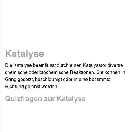
Mathematik
Physik
Chemie
Spiel & Sport
Dies & Das
Katalyse
Geschichte
Deutsch: Grammatik & Co
Die Katalyse beeinflusst durch einen Katalysator diverse
Figuren- & Bilderrätsel
chemische oder biochemische Reaktionen. Sie können in
Gang gesetzt, beschleunigt oder in eine bestimmte
Informationen
Richtung gelenkt werden.
Impressum / Kontakt
Quizfragen zur Katalyse
Links und Rechts
Sitemap
Startseite
©www.quizfragen4kids.de