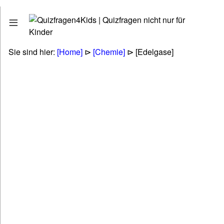
Quizfragen
Stadt - Land - Fluss
Erdkunde - Geographie
Sie sind hier:
[Home]
⊳
[Chemie]
⊳ [Edelgase]
Tiere - Pflanzen - Natur
Biologie
Kunst - Literatur - Musik
Politik & Gesellschaft & Personen
Technik & Energie & Verkehr
Gesundheit & Naturheilkunde
Wirtschaft & Finanzen
Betriebswirtschaft (BWL & VWL)
Lifestyle & Freizeit & Hobby
Religionen & Ethik & Mythologie
Rätsel & Scherzfragen
Wissenschaft & Fremdwörter