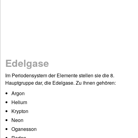
Mathematik
Physik
Chemie
Spiel & Sport
Dies & Das
Geschichte
Edelgase
Deutsch: Grammatik & Co
Figuren- & Bilderrätsel
Im Periodensystem der Elemente stellen sie die 8.
Hauptgruppe dar, die Edelgase. Zu ihnen gehören:
Informationen
Argon
Impressum / Kontakt
Helium
Links und Rechts
Krypton
Sitemap
Neon
Startseite
Oganesson
©www.quizfragen4kids.de
Radon